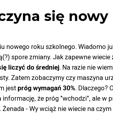
czyna się nowy 
 nowego roku szkolnego. Wiadomo już,
ą(?) spore zmiany. Jak zapewne wiecie
ię liczyć do średniej
. Na razie nie wiem
sty. Zatem zobaczymy czy maszyna urzę
m jest
próg wymagań 30%
. Dlaczego? 
 informację, że próg "wchodzi", ale w 
. Żenada - Wy wciąż nie wiecie na czym s