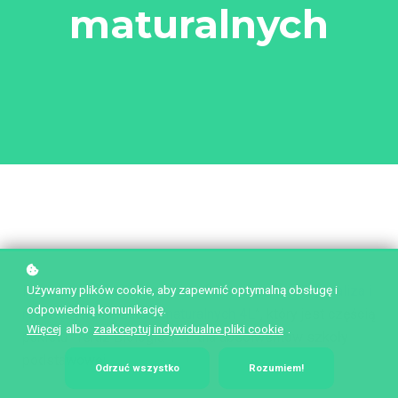
maturalnych
Używamy plików cookie, aby zapewnić optymalną obsługę i
Przedstawiamy najnowsze informacje o kursie „
Analiza i
odpowiednią komunikację.
rozwiązywanie zadań maturalnych 4L
”, który jest częścią
Więcej
albo
zaakceptuj indywidualne pliki cookie
.
pakietu "Teraz Biologia 1-4" dla absolwentów szkoły
podstawowej.
Odrzuć wszystko
Rozumiem!